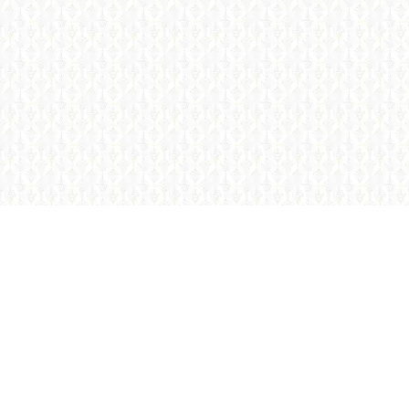
Visit Us
Kudavasal – 612601.
Tiruvarur (DT), Tamilnadu.
Email Us
gasc.kudavasal@gmail.com